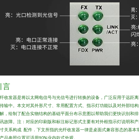
引言
纤收发器是将以太网电信号与光信号进行转换的设备，广泛应用于远距离
传输中。本文对其外形尺寸、常用配置方式、指示灯功能以及对外部结构
解，绘制了配合实物结构的基础平面分布示意图以帮助我们更快识别和排
讯故障‌。注：对应的印刷版和标注标记形式主要有对外框指示灯说明和产
寸关系构成 配件．下文所指的光纤收发器一律是桌面式兼容形态的基本
产品参照位置可适用90%业内款式外观。